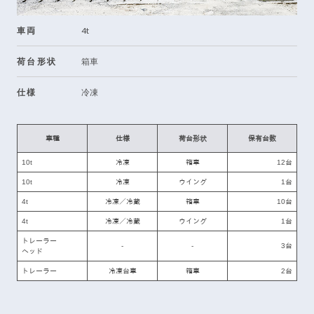
車両
4t
荷台形状
箱車
仕様
冷凍
車種
仕様
荷台形状
保有台数
10t
冷凍
箱車
12台
10t
冷凍
ウイング
1台
4t
冷凍／冷蔵
箱車
10台
4t
冷凍／冷蔵
ウイング
1台
トレーラー
-
-
3台
ヘッド
トレーラー
冷凍台車
箱車
2台