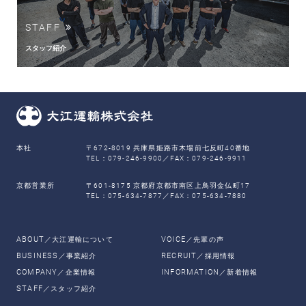
STAFF
スタッフ紹介
本社
〒672-8019 兵庫県姫路市木場前七反町40番地
TEL：079-246-9900／FAX：079-246-9911
京都営業所
〒601-8175 京都府京都市南区上鳥羽金仏町17
TEL：075-634-7877／FAX：075-634-7880
ABOUT
VOICE
／大江運輸について
／先輩の声
BUSINESS
RECRUIT
／事業紹介
／採用情報
COMPANY
INFORMATION
／企業情報
／新着情報
STAFF
／スタッフ紹介